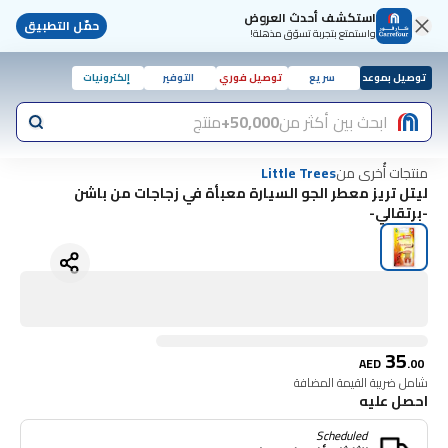
استكشف أحدث العروض
حمّل التطبيق
واستمتع بتجربة تسوّق مذهلة!
توصيل بموعد
سريع
توصيل فوري
التوفير
إلكترونيات
ابحث بين أكثر من
50,000+
منتج
منتجات أُخرى من
Little Trees
ليتل تريز معطر الجو السيارة معبأة في زجاجات من باشن
-برتقالي-
35
AED
.
00
شامل ضريبة القيمة المضافة
احصل عليه
Scheduled