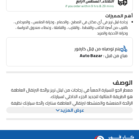
الثلاثاء, أغسطس ١١رابع
if you order within 9 hrs & 29 mins
أهم المميزات
زجاجة ليتل تريز في أي مكان في المطبخ ، والحمام ، وخزانة الملابس ، والمرحاض ،
بالقرب من أسرة الكلاب والقطط ، والقارب ، والقافلة ، وغطاء صندوق الدواسة ،
وخزانة الأحذية والمزيد
قم بإزالة الغطاء والغطاء ، واقلب الزجاجة رأسا على عقب ، واسمح للسائل بالنقع
في الخيط ، واسحب الحبل الرطب عبر الغطاء ، واتركه يطلق ببطء رائحته الطازجة
يتم توصيله من قِبَل كارفور
الرائعة
مباع من قبل : 
Auto Bazar
الوصف
معطر الجو للسيارة المعبأ في زجاجات من ليتل تريز برائحة البرتقال العاطفة
هو الطريقة المثالية لتجديد الجزء الداخلي لسيارتك.
الرائحة المنعشة والمنشطة لبرتقالي العاطفة ستترك رائحة سيارتك نظيفة
وجذابة. ما عليك سوى تعليق معطر الجو من مرآة الرؤية الخلفية أو وضعه
عرض المزيد
في حامل أكواب سيارتك للحصول على عطر يدوم طويلا.
استمتع برائحة البرتقال العاطفة المبهجة في كل مرة تدخل فيها سيارتك
مع معطر الجو المريح والأنيق هذا.