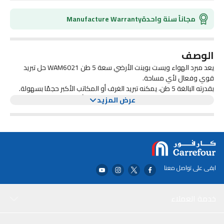
مجاناً سنة واحدة
Manufacture Warranty
الوصف
يعد مبرد الهواء ويست بوينت الأرضي سعة 5 طن WAM6021 حل تبريد
قوي وفعال لأي مساحة.
بقدرته البالغة 5 طن، يمكنه تبريد الغرف أو المكاتب الأكبر حجمًا بسهولة.
يضيف التصميم الأبيض الأنيق لمسة عصرية إلى أي تصميم داخلي، بينما
عرض المزيد
تسمح ميزة التثبيت على الأرض بسهولة الوضع والتنقل.
يأتي مبرد الهواء هذا أيضًا مزودًا بإعدادات سرعة متعددة وثرموستات قابل
للتعديل، مما يسمح لك بتخصيص تجربة التبريد حسب تفضيلاتك. سواء كان
ذلك لمنزلك أو مكان عملك، فإن مبرد الهواء ويست بوينت الأرضي سعة 5
طن WAM6021 هو الخيار الأمثل لجميع احتياجات التبريد الخاصة بك.
ابقى على تواصل معنا
خدمة العملاء