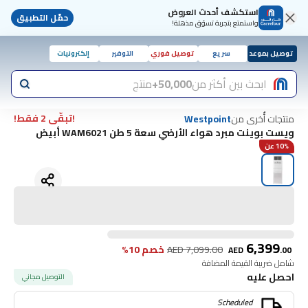
استكشف أحدث العروض
حمّل التطبيق
واستمتع بتجربة تسوّق مذهلة!
توصيل بموعد
سريع
توصيل فوري
التوفير
إلكترونيات
ابحث بين أكثر من
50,000+
منتج
!تبقّى 2 فقط!
منتجات أُخرى من
Westpoint
ويست بوينت مبرد هواء الأرضي سعة 5 طن WAM6021 أبيض
10% عن
6,399
7,099.00
AED
خصم 10%
AED
.
00
شامل ضريبة القيمة المضافة
احصل عليه
التوصيل مجاني
Scheduled