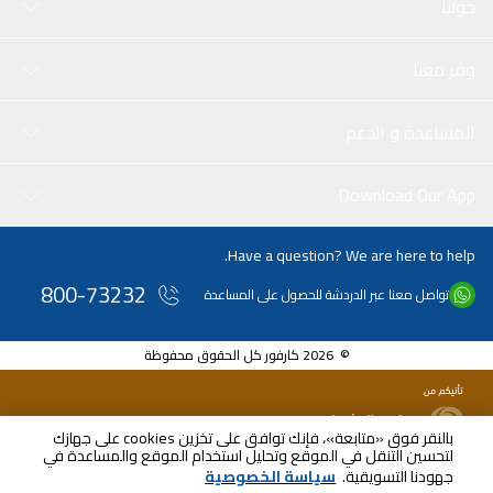
حولنا
وفر معنا
المساعدة و الدعم
Download Our App
Have a question? We are here to help.
800-73232
تواصل معنا عبر الدردشة للحصول على المساعدة
© 2026 كارفور كل الحقوق محفوظة
بالنقر فوق «متابعة»، فإنك توافق على تخزين cookies على جهازك
لتحسين التنقل في الموقع وتحليل استخدام الموقع والمساعدة في
AED
6399.00
جهودنا التسويقية.
سياسة الخصوصية
شامل ضريبة القيمة المضافة