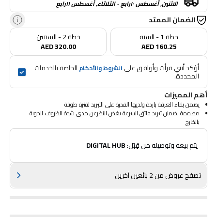
الاثنين, أغسطس ١٠رابع - الثلاثاء, أغسطس ١١رابع
الضمان الممتد
خطة 1 - السنة
خطة 2 - السنتين
AED 320.00
AED 160.25
أؤكد أنني قرأت وأوافق على 
 الخاصة بالخدمات 
الشروط والأحكام
المحددة.
أهم المميزات
يضمن بقاء الغرفة باردة ولديها القدرة على التبريد لفترة طويلة
مصممة لضمان تبريد فائق السرعة بغض النظرعن مدى شدة الظروف الجوية
بالخارج
يزيل بشكل فعال التبريد غير المناسب والضوضاء المحيطة العالية
يتميز بتصميم متطور للشفرة يتيح تدفق هواء قوي
 يتم بيعه وتوصيله من قِبَل: 
DIGITAL HUB
مخدوم بمحرك موفر للطاقة وعالي الأداء
تصفح عروض من 2 بائعين آخرين