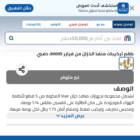
استكشف أحدث العروض
حمّل التطبيق
واستمتع بتجربة تسوّق مذهلة!
توصيل بموعد
سريع
توصيل فوري
التوفير
إلكترونيات
ابحث بين أكثر من
50,000+
منتج
طقم تركيبات منفذ الخزان من فياير 90005، ذهبي
غير متوفر
الوصف
تشتمل مجموعة تجهيزات منافذ خزان Viair المكونة من 5 قطع لأنظمة
الهواء الموجودة على متن الطائرة على قابسين مقاس 1/4 بوصة،
ومحبس تصريف، وتركيب ضغط، وصمام أمان 175 رطل لكل بوصة مربعة.
عرض المزيد