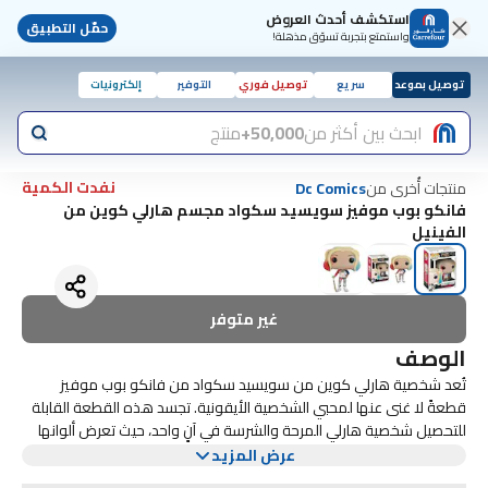
استكشف أحدث العروض
حمّل التطبيق
واستمتع بتجربة تسوّق مذهلة!
توصيل بموعد
سريع
توصيل فوري
التوفير
إلكترونيات
ابحث بين أكثر من
50,000+
منتج
نفدت الكمية
منتجات أُخرى من
Dc Comics
فانكو بوب موفيز سويسيد سكواد مجسم هارلي كوين من
الفينيل
غير متوفر
الوصف
تُعد شخصية هارلي كوين من سويسيد سكواد من فانكو بوب موفيز
قطعةً لا غنى عنها لمحبي الشخصية الأيقونية. تجسد هذه القطعة القابلة
للتحصيل شخصية هارلي المرحة والشرسة في آنٍ واحد، حيث تعرض ألوانها
النابضة بالحياة وزيها المميز من الفيلم. مع إبتسامتها المرحة ووضعيتها
يبلغ إرتفاع هذه الشخصية المصنوعة من الفينيل حوالي 3.75 بوصة، وهي
عرض المزيد
الديناميكية، تُضفي هذه الشخصية طاقة فرقة الإنتحار الفوضوية على
مثالية للعرض على مكتبك أو رفك أو في مجموعة فانكو بوب المخصصة.