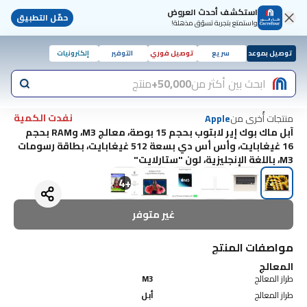
استكشف أحدث العروض
حمّل التطبيق
واستمتع بتجربة تسوّق مذهلة!
توصيل بموعد
سريع
توصيل فوري
التوفير
إلكترونيات
ابحث بين أكثر من
50,000+
منتج
نفدت الكمية
منتجات أُخرى من
Apple
آبل ماك بوك إير لابتوب بحجم 15 بوصة، معالج M3، وRAM بحجم
16 غيغابايت، وأس أس دي بسعة 512 غيغابايت، بطاقة رسومات
M3، باللغة الإنجليزية، لون "ستارلايت"
4
+
غير متوفر
مواصفات المنتج
المعالج
طراز المعالج
M3
طراز المعالج
أبل