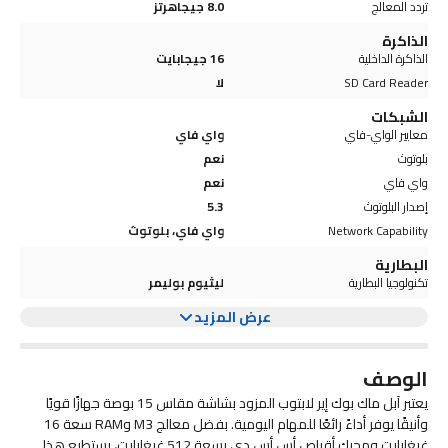
تردد المعالج
8.0 جيجاهرتز
الذاكرة
الذاكرة الداخلية
16 جيجابايت
SD Card Reader
لا
الشبكات
معايير الواي-فاي
واي فاي
بلوتوث
نعم
واي فاي
نعم
إصدار البلوتوث
5.3
Network Capability
واي فاي، بلوتوث
البطارية
تكنولوجيا البطارية
ليثيوم بوليمر
عرض المزيد
الوصف
يعتبر آبل ماك بوك إير لابتوب المزود بشاشة مقاس 15 بوصة جهازًا قويًا
وأنيقًا يوفر أداءً رائعًا للمهام اليومية. بفضل معالج M3 وRAM سعة 16
غيغابايت ومحرك أقراص أس أس دي بسعة 512 غيغابايت، يستطيع هذا