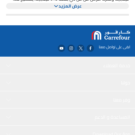
يوفر ماك بوك إير، المزود ببطاقة رسومية بشريحة M3، مرئيات مذهلة
الكمبيوتر المحمول التعامل مع المهام المتعددة بسهولة وتخزين جميع
عرض المزيد
ملفاتك وتطبيقاتك دون أي تأخير.
ورسومات سلسة لأغراض العمل والترفيه على حد سواء. توفر الشاشة
مقاس 15 بوصة تجربة مشاهدة نابضة بالحياة ونقية، مما يجعلها مثالية
لمشاهدة الأفلام أو تحرير الصور أو العمل على المشاريع الإبداعية.
بالإضافة إلى أدائه القوي وشاشته المذهلة، يضيف خيار الألوان "ستارلايت"
لمسة من الرقي إلى ماك بوك إير. هذا الكمبيوتر المحمول الأنيق والعصري
ليس فقط جهازًا موثوقًا به ولكنه أيضًا ملحق عصري يكمل أي إعداد
احترافي أو شخصي.
ابقى على تواصل معنا
خدمة العملاء
حولنا
وفر معنا
المساعدة و الدعم
Download Our App