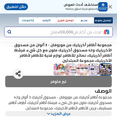
استكشف أحدث العروض
حمّل التطبيق
واستمتع بتجربة تسوّق مذهلة!
توصيل بموعد
سريع
توصيل فوري
التوفير
إلكترونيات
ابحث بين أكثر من
50,000+
منتج
مجموعة أظافر أكريليك من موروفان - 3 ألوان من مسحوق
الأكريليك و42 مسحوق أكريليك ملون مع كل شيء، فرشاة
أظافر أكريليك، نصائح للأظافر، لوازم فنية للأظافر لأظافر
الأكريليك، مجموعة المبتدئين
غير متوفر
الوصف
مجموعة أظافر أكريليك من موروفان - مسحوق أكريليك 3 ألوان و42
مسحوق أكريليك ملون مع كل شيء، فرشاة أظافر أكريليك، أطراف أظافر،
مستلزمات تزيين الأظافر لأظافر الأكريليك، مجموعة المبتدئين
عرض المزيد